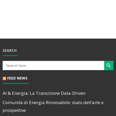
i
a
a
g
.
e
a
v
z
i
i
o
s
n
SEARCH
t
e
Search Butt
e
Search
for:
N
FEED NEWS
a
v
AI & Energia: La Transizione Data-Driven
i
Comunità di Energia Rinnovabile: stato dell’arte e
g
prospettive