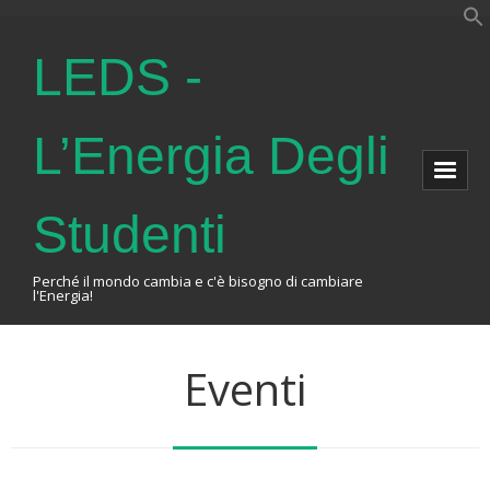
LEDS -
L’Energia Degli
Studenti
Perché il mondo cambia e c'è bisogno di cambiare
l'Energia!
Home
Eventi
About Us
The Association
Events