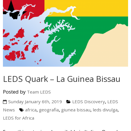
LEDS Quark – La Guinea Bissau
Posted by
Team LEDS
,
Sunday January 6th, 2019
LEDS Discovery
LEDS
,
,
,
,
News
africa
geografia
giunea bissau
leds divulga
LEDS for Africa