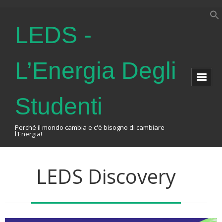
LEDS -
L’Energia Degli
Studenti
Perché il mondo cambia e c'è bisogno di cambiare
l'Energia!
Home
LEDS Discovery
About Us
The Association
Events