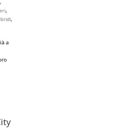
,
,
eri
,
ibridi
ià a
oro
ity