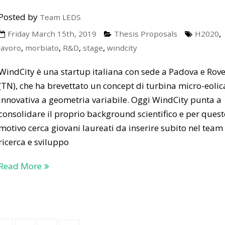
Posted by
Team LEDS
,
Friday March 15th, 2019
Thesis Proposals
H2020
,
,
,
,
lavoro
morbiato
R&D
stage
windcity
WindCity è una startup italiana con sede a Padova e Rov
(TN), che ha brevettato un concept di turbina micro-eolic
innovativa a geometria variabile. Oggi WindCity punta a
consolidare il proprio background scientifico e per quest
motivo cerca giovani laureati da inserire subito nel team
ricerca e sviluppo
Read More