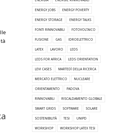
ENERGIA
ENERGIE RINNOVABILI
ENERGY JOBS
ENERGY POVERTY
ENERGY STORAGE
ENERGY TALKS
FONTI RINNOVABILI
FOTOVOLTAICO
lle
ità
FUSIONE
GAS
IDROELETTRICO
LATEX
LAVORO
LEDS
LEDS FOR AFRICA
LEDS ORIENTATION
LEVI CASES
MARTEDÌ DELLA RICERCA
MERCATO ELETTRICO
NUCLEARE
ORIENTAMENTO
PADOVA
RINNOVABILI
RISCALDAMENTO GLOBALE
SMART GRIDS
SOFTWARE
SOLARE
ca
SOSTENIBILITÀ
TESI
UNIPD
WORKSHOP
WORKSHOP LATEX TESI