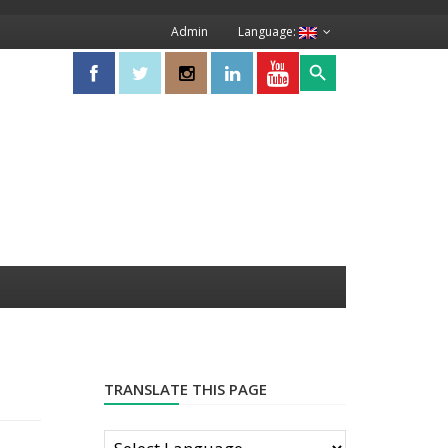
Admin
Language:
Search Button
Search
for:
TRANSLATE THIS PAGE