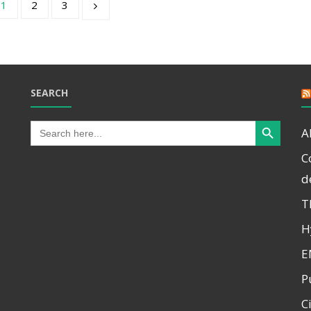
1
2
3
SEARCH
Search Button
Search
A
for:
C
d
T
H
E
P
C