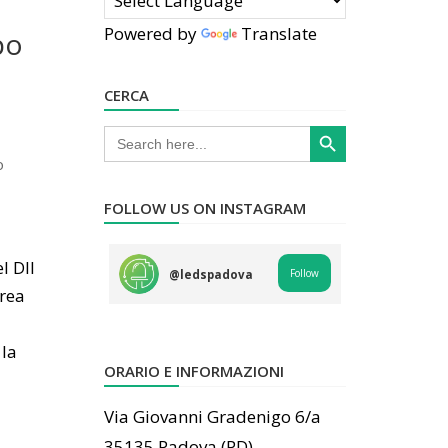
Powered by
Translate
po
CERCA
Search Button
Search
for:
o
FOLLOW US ON INSTAGRAM
l DII
Follow
@
ledspadova
urea
 la
ORARIO E INFORMAZIONI
Via Giovanni Gradenigo 6/a
35135 Padova (PD)