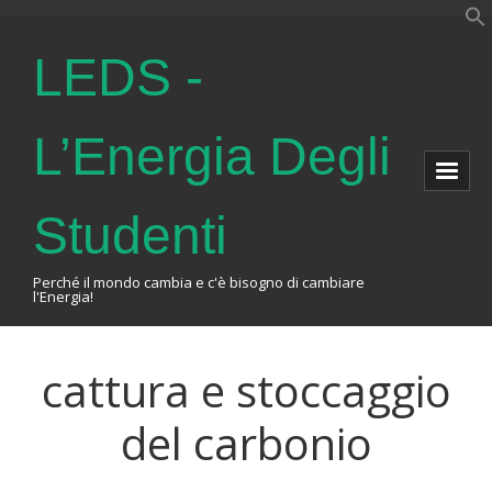
LEDS -
L’Energia Degli
Studenti
Perché il mondo cambia e c'è bisogno di cambiare
l'Energia!
Home
cattura e stoccaggio
About Us
del carbonio
The Association
Events