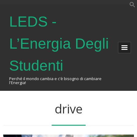
LEDS -
L’Energia Degli
Studenti
Perché il mondo cambia e c'è bisogno di cambiare
l'Energia!
Home
drive
About Us
The Association
Events