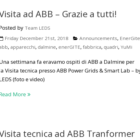
Visita ad ABB – Grazie a tutti!
Posted by
Team LEDS
,
Friday December 21st, 2018
Announcements
EnerGite
,
,
,
,
,
,
abb
apparecchi
dalmine
enerGITE
fabbrica
quadri
YuMi
Una settimana fa eravamo ospiti di ABB a Dalmine per
la Visita tecnica presso ABB Power Grids & Smart Lab – b
LEDS (foto e video)
Read More
Visita tecnica ad ABB Tranformer