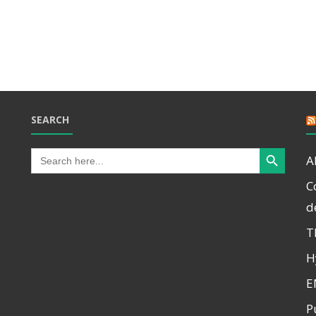
SEARCH
Search Button
Search
A
for:
C
d
T
H
E
P