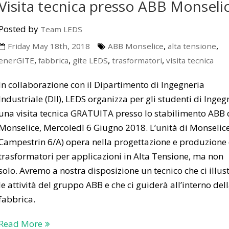
Visita tecnica presso ABB Monseli
Posted by
Team LEDS
,
,
Friday May 18th, 2018
ABB Monselice
alta tensione
,
,
,
,
enerGITE
fabbrica
gite LEDS
trasformatori
visita tecnica
In collaborazione con il Dipartimento di Ingegneria
Industriale (DII), LEDS organizza per gli studenti di Ingeg
una visita tecnica GRATUITA presso lo stabilimento ABB 
Monselice, Mercoledì 6 Giugno 2018. L’unità di Monselice
Campestrin 6/A) opera nella progettazione e produzione 
trasformatori per applicazioni in Alta Tensione, ma non
solo. Avremo a nostra disposizione un tecnico che ci illus
le attività del gruppo ABB e che ci guiderà all’interno del
fabbrica.
Read More