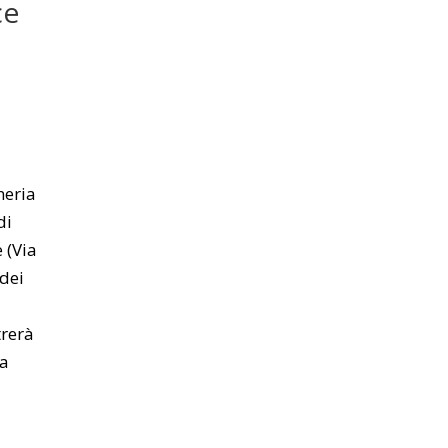
ce
neria
di
 (Via
dei
trerà
la