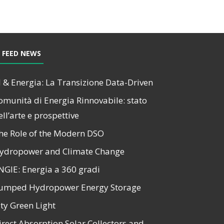
FEED NEWS
I & Energia: La Transizione Data-Driven
omunità di Energia Rinnovabile: stato
ell’arte e prospettive
he Role of the Modern DSO
ydropower and Climate Change
NGIE: Energia a 360 gradi
umped Hydropower Energy Storage
ity Green Light
irect Absorption Solar Collectors and