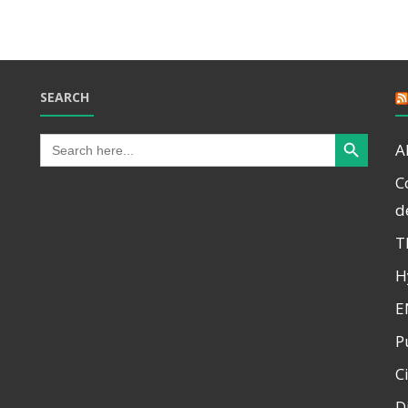
SEARCH
Search Button
Search
A
for:
C
d
T
H
E
P
C
D