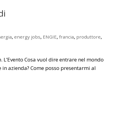
di
,
,
,
,
,
ergia
energy jobs
ENGIE
francia
produttore
ian. L’Evento Cosa vuol dire entrare nel mondo
re in azienda? Come posso presentarmi al