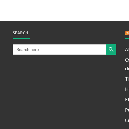
SEARCH
Search Button
Search
A
for:
C
d
T
H
E
P
C