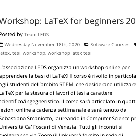
Workshop: LaTeX for beginners 2
Posted by
Team LEDS
Wednesday November 18th, 2020
Software Courses
,
,
,
latex
tesi
workshop
workshop latex tesi
L’associazione LEDS organizza un workshop online per
apprendere la basi di LaTeX! Il corso è rivolto in particol
agli studenti dell’ambito STEM, che desiderano utilizzar
LaTeX per la stesura di lavori di tesi a carattere
scientifico/ingegneristico. Il corso sarà articolato in quatt
lezioni online a cadenza settimanale e sarà tenuto da
Sebastiano Smaniotto, laureando in Computer Science p
Università Ca’ Foscari di Venezia. Tutti gli incontri si
svolgeranno via Zoom (il link verrà fornito in sede di