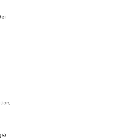
e
dei
,
tion
già