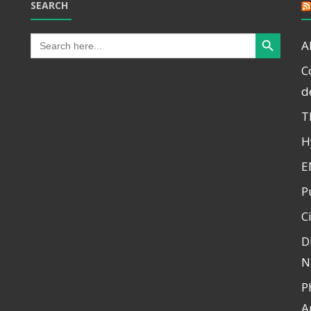
SEARCH
Search Button
Search
A
for:
C
d
T
H
E
P
C
D
N
P
A