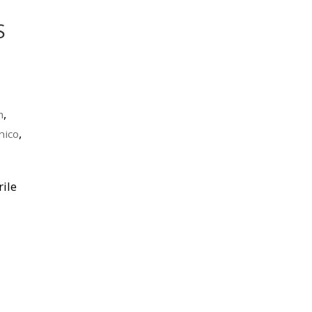
S
,
m
,
nico
rile