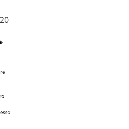
020
are
e
ro
resso