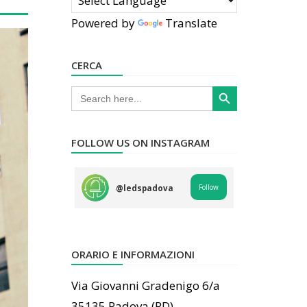
Powered by
Translate
CERCA
Search Button
Search
for:
FOLLOW US ON INSTAGRAM
Follow
@
ledspadova
ORARIO E INFORMAZIONI
Via Giovanni Gradenigo 6/a
35135 Padova (PD)