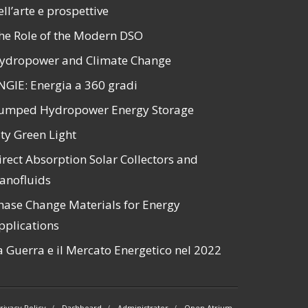
ell’arte e prospettive
he Role of the Modern DSO
ydropower and Climate Change
NGIE: Energia a 360 gradi
umped Hydropower Energy Storage
ity Green Light
irect Absorption Solar Collectors and
anofluids
hase Change Materials for Energy
pplications
a Guerra e il Mercato Energetico nel 2022
rivacy Policy
Dashboard
Administrator
Open Atrium