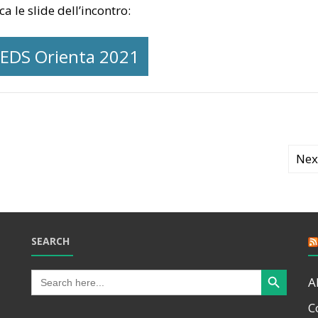
ca le slide dell’incontro:
EDS Orienta 2021
Nex
SEARCH
Search Button
Search
A
for:
C