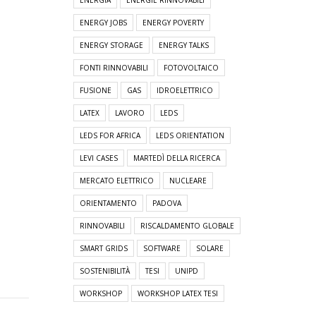
ENERGIA
ENERGIE RINNOVABILI
ENERGY JOBS
ENERGY POVERTY
ENERGY STORAGE
ENERGY TALKS
FONTI RINNOVABILI
FOTOVOLTAICO
FUSIONE
GAS
IDROELETTRICO
LATEX
LAVORO
LEDS
LEDS FOR AFRICA
LEDS ORIENTATION
LEVI CASES
MARTEDÌ DELLA RICERCA
MERCATO ELETTRICO
NUCLEARE
ORIENTAMENTO
PADOVA
RINNOVABILI
RISCALDAMENTO GLOBALE
SMART GRIDS
SOFTWARE
SOLARE
SOSTENIBILITÀ
TESI
UNIPD
WORKSHOP
WORKSHOP LATEX TESI