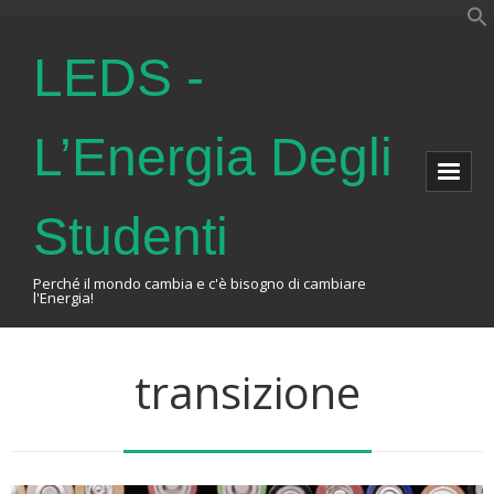
LEDS -
L’Energia Degli
Studenti
Perché il mondo cambia e c'è bisogno di cambiare
l'Energia!
Home
transizione
About Us
The Association
Events