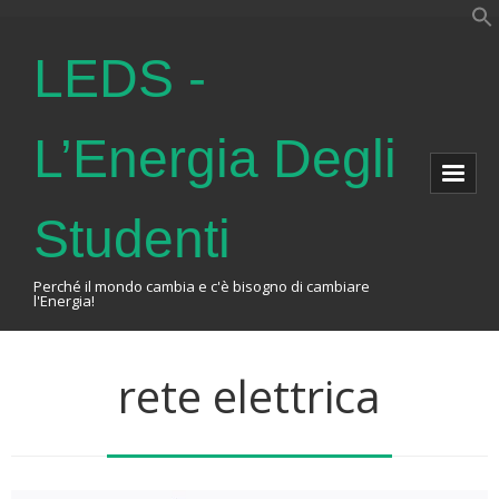
LEDS -
L’Energia Degli
Studenti
Perché il mondo cambia e c'è bisogno di cambiare
l'Energia!
Home
rete elettrica
About Us
The Association
Events