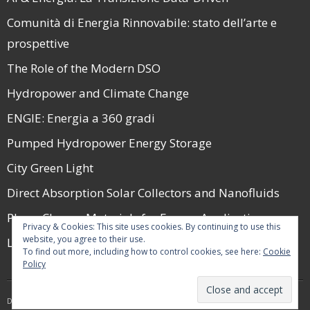
Comunità di Energia Rinnovabile: stato dell’arte e
prospettive
The Role of the Modern DSO
Hydropower and Climate Change
ENGIE: Energia a 360 gradi
Pumped Hydropower Energy Storage
City Green Light
Direct Absorption Solar Collectors and Nanofluids
Phase Change Materials for Energy Applications
Privacy & Cookies: This site uses cookies. By continuing to use this
website, you agree to their use.
La Guerra e il Mercato Energetico nel 2022
To find out more, including how to control cookies, see here:
Cookie
Policy
Developed by
Think Up Themes Ltd
. Powered by
WordPress
.