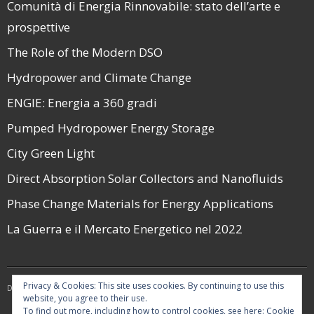
Comunità di Energia Rinnovabile: stato dell’arte e
prospettive
The Role of the Modern DSO
Hydropower and Climate Change
ENGIE: Energia a 360 gradi
Pumped Hydropower Energy Storage
City Green Light
Direct Absorption Solar Collectors and Nanofluids
Phase Change Materials for Energy Applications
La Guerra e il Mercato Energetico nel 2022
Privacy & Cookies: This site uses cookies. By continuing to use this
Developed by
Think Up Themes Ltd
. Powered by
WordPress
.
website, you agree to their use.
To find out more, including how to control cookies, see here:
Cookie