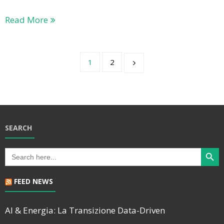
Read More
1
2
SEARCH
Search Butt
Search
for:
FEED NEWS
AI & Energia: La Transizione Data-Driven