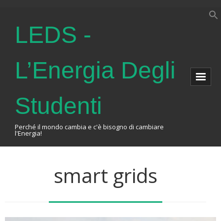
LEDS -
L’Energia Degli
Studenti
Perché il mondo cambia e c'è bisogno di cambiare
l'Energia!
Home
smart grids
About Us
The Association
Events