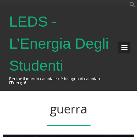
LEDS -
L’Energia Degli
Studenti
Perché il mondo cambia e c'è bisogno di cambiare
l'Energia!
Home
guerra
About Us
The Association
Events