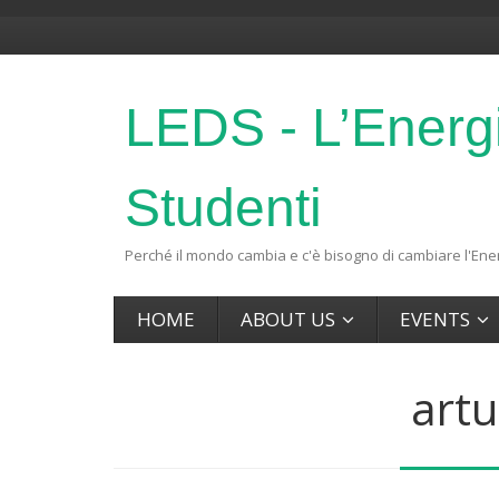
LEDS - L’Energ
Studenti
Perché il mondo cambia e c'è bisogno di cambiare l'Ener
HOME
ABOUT US
EVENTS
artu