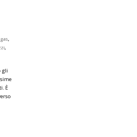
,
,
gas
,
zi
 gli
ssime
i. È
verso