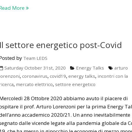
Read More
Il settore energetico post-Covid
Posted by
Team LEDS
Saturday October 31st, 2020
Energy Talks
arturo
,
,
,
,
lorenzoni
coronavirus
covid19
energy talks
incontri con la
,
,
ricerca
mercato elettrico
settore energetico
Mercoledì 28 Ottobre 2020 abbiamo avuto il piacere di
ospitare il prof. Arturo Lorenzoni per la prima Energy Ta
dell’anno accademico 2020/21. Un anno inevitabilmente
segnato dalle vicende legate alla pandemia globale da C
19, che ha messo in ginocchio le economie di mezzo mon