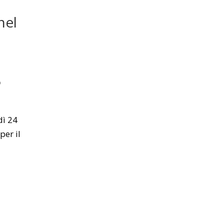
nel
o
dì 24
per il