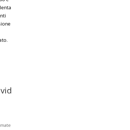
lenta
nti
sione
a
ato.
ovid
imate