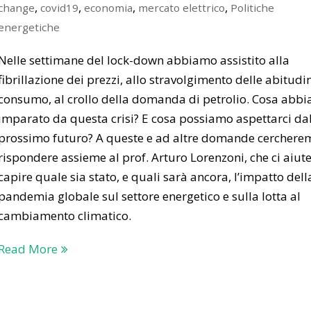
,
,
,
,
change
covid19
economia
mercato elettrico
Politiche
energetiche
Nelle settimane del lock-down abbiamo assistito alla
fibrillazione dei prezzi, allo stravolgimento delle abitudin
consumo, al crollo della domanda di petrolio. Cosa abb
imparato da questa crisi? E cosa possiamo aspettarci da
prossimo futuro? A queste e ad altre domande cerchere
rispondere assieme al prof. Arturo Lorenzoni, che ci aiut
capire quale sia stato, e quali sarà ancora, l’impatto dell
pandemia globale sul settore energetico e sulla lotta al
cambiamento climatico.
Read More