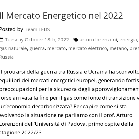
Il Mercato Energetico nel 2022
Posted by
Team LEDS
,
Tuesday October 18th, 2022
arturo lorenzoni
energia
,
,
,
,
,
gas naturale
guerra
mercato
mercato elettrico
metano
prez
Russia
Il protrarsi della guerra tra Russia e Ucraina ha sconvolto
equilibri dei mercati energetici europei, generando forti
preoccupazioni per la sicurezza degli approvvigionament
forse arrivata la fine per il gas come fonte di transizione 
un’economia decarbonizzata? Per capire come si sta
evolvendo la situazione ne parliamo con il prof. Arturo
Lorenzoni dell’Università di Padova, primo ospite della
stagione 2022/23.