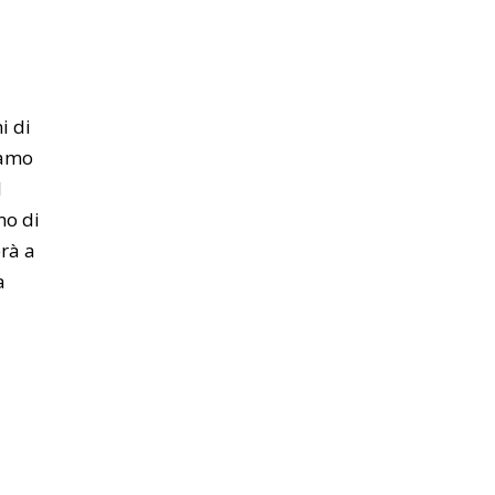
i di
iamo
l
mo di
erà a
a