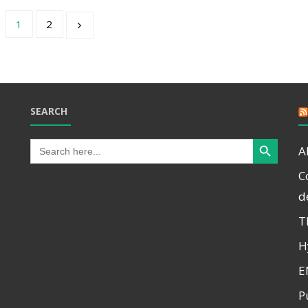
1
2
SEARCH
Search Button
Search
A
for:
C
d
T
H
E
P