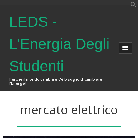
LEDS -
L’Energia Degli
Studenti
Perché il mondo cambia e c'è bisogno di cambiare
l'Energia!
Home
mercato elettrico
About Us
The Association
Events