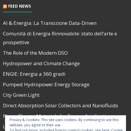
FEED NEWS
AI & Energia: La Transizione Data-Driven
Comunità di Energia Rinnovabile: stato dell’arte e
prospettive
The Role of the Modern DSO
Hydropower and Climate Change
ENGIE: Energia a 360 gradi
Pumped Hydropower Energy Storage
City Green Light
Direct Absorption Solar Collectors and Nanofluids
Phase Change Materials for Energy Applications
Privacy & Cookies: This site uses cookies. By continuing to use this
website, you agree to their use.
La Guerra e il Mercato Energetico nel 2022
To find out more, including how to control cookies, see here:
Cookie