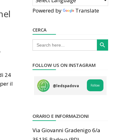
Powered by
Translate
nel
CERCA
Search Button
Search
for:
o
FOLLOW US ON INSTAGRAM
dì 24
per il
Follow
@
ledspadova
ORARIO E INFORMAZIONI
Via Giovanni Gradenigo 6/a
35135 Padova (PD)