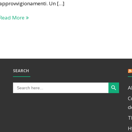
approvvigionamenti. Un […]
Read More
SEARCH
Search Button
Search
A
for:
C
d
T
H