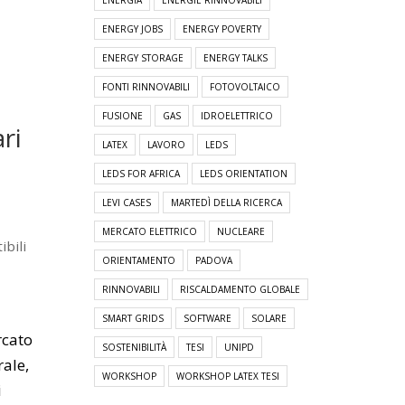
ENERGIA
ENERGIE RINNOVABILI
ENERGY JOBS
ENERGY POVERTY
ENERGY STORAGE
ENERGY TALKS
FONTI RINNOVABILI
FOTOVOLTAICO
FUSIONE
GAS
IDROELETTRICO
ri
LATEX
LAVORO
LEDS
LEDS FOR AFRICA
LEDS ORIENTATION
LEVI CASES
MARTEDÌ DELLA RICERCA
MERCATO ELETTRICO
NUCLEARE
bili
ORIENTAMENTO
PADOVA
RINNOVABILI
RISCALDAMENTO GLOBALE
SMART GRIDS
SOFTWARE
SOLARE
rcato
SOSTENIBILITÀ
TESI
UNIPD
ale,
WORKSHOP
WORKSHOP LATEX TESI
i