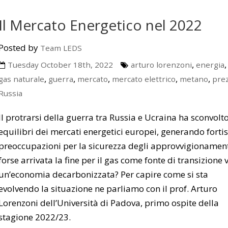
Il Mercato Energetico nel 2022
Posted by
Team LEDS
,
Tuesday October 18th, 2022
arturo lorenzoni
energia
,
,
,
,
,
gas naturale
guerra
mercato
mercato elettrico
metano
prez
Russia
Il protrarsi della guerra tra Russia e Ucraina ha sconvolto
equilibri dei mercati energetici europei, generando forti
preoccupazioni per la sicurezza degli approvvigionament
forse arrivata la fine per il gas come fonte di transizione 
un’economia decarbonizzata? Per capire come si sta
evolvendo la situazione ne parliamo con il prof. Arturo
Lorenzoni dell’Università di Padova, primo ospite della
stagione 2022/23.