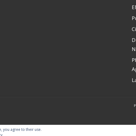
E
P
C
D
N
P
A
L
P
e, you agree to their use.
cy