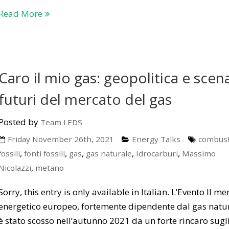
Read More
Caro il mio gas: geopolitica e scena
futuri del mercato del gas
Posted by
Team LEDS
Friday November 26th, 2021
Energy Talks
combusti
,
,
,
,
,
fossili
fonti fossili
gas
gas naturale
Idrocarburi
Massimo
,
Nicolazzi
metano
Sorry, this entry is only available in Italian. L’Evento Il me
energetico europeo, fortemente dipendente dal gas natur
è stato scosso nell’autunno 2021 da un forte rincaro sugl