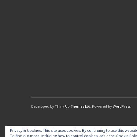
Developed by
Think Up Themes Ltd
. Powered by
WordPress
.
Privacy & Cookies: This site uses cookies. By continuing to use this websit
To find out more, including how to control cookies, see here:
Cookie Poli