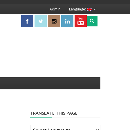
Admin
Language:
Search Button
Search
for:
TRANSLATE THIS PAGE