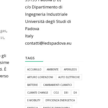
c/o Dipartimento di
Ingegneria Industriale
Università degli Studi di
Padova
,
,
gas
Italy
,
zi
contatti@ledspadova.eu
 gli
TAGS
ssime
i. È
ACCUMULO
AMBIENTE
APERILEDS
verso
ARTURO LORENZONI
AUTO ELETTRICHE
BATTERIE
CAMBIAMENTI CLIMATICI
CLIMATE CHANGE
CO2
DEI
DII
E-MOBILITY
EFFICIENZA ENERGETICA