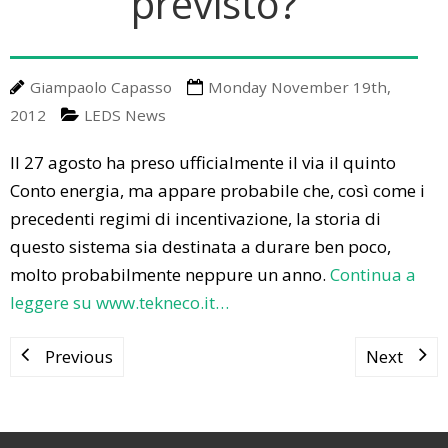
previsto?
A Little Bit Of History
Upcoming Events
Media
Energy Talks
LEDS News
Contact us
Giampaolo Capasso
Monday November 19th,
Energy Jobs
LEDS Discovery
LEDS for Africa
2012
LEDS News
LEDS Orientation
Download
Il 27 agosto ha preso ufficialmente il via il quinto
Conto energia, ma appare probabile che, così come i
Workshops
Thesis Proposals
precedenti regimi di incentivazione, la storia di
EnerTrips
Announcements
questo sistema sia destinata a durare ben poco,
molto probabilmente neppure un anno.
Continua a
Other Events
leggere su www.tekneco.it…
YES Padova 2018
Previous
Next