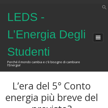
LEDS -
L’Energia Degli
Studenti
Perché il mondo cambia e c'è bisogno di cambiare
l'Energia!
Home
L’era del 5° Conto
About Us
energia più breve del
The Association
Events