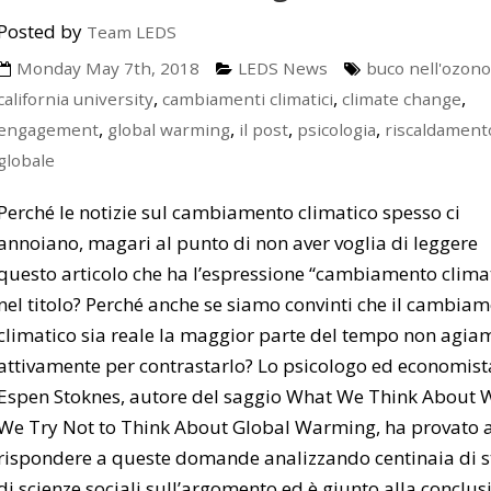
Posted by
Team LEDS
Monday May 7th, 2018
LEDS News
buco nell'ozono
,
,
,
california university
cambiamenti climatici
climate change
,
,
,
,
engagement
global warming
il post
psicologia
riscaldament
globale
Perché le notizie sul cambiamento climatico spesso ci
annoiano, magari al punto di non aver voglia di leggere
questo articolo che ha l’espressione “cambiamento clima
nel titolo? Perché anche se siamo convinti che il cambia
climatico sia reale la maggior parte del tempo non agia
attivamente per contrastarlo? Lo psicologo ed economist
Espen Stoknes, autore del saggio What We Think About
We Try Not to Think About Global Warming, ha provato 
rispondere a queste domande analizzando centinaia di s
di scienze sociali sull’argomento ed è giunto alla conclus