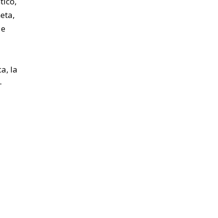
tico,
eta,
 e
a
a, la
–