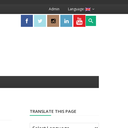
Admin
Language:
Search Button
Search
for:
TRANSLATE THIS PAGE