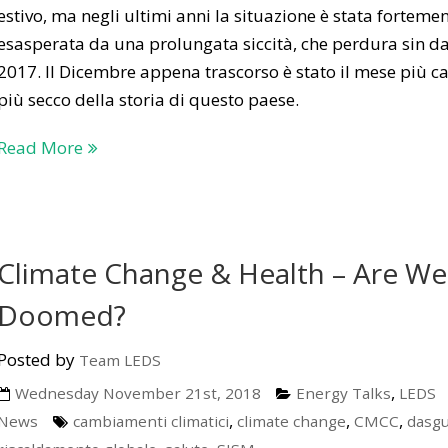
estivo, ma negli ultimi anni la situazione è stata forteme
esasperata da una prolungata siccità, che perdura sin da
2017. Il Dicembre appena trascorso è stato il mese più c
più secco della storia di questo paese.
Read More
Climate Change & Health – Are We
Doomed?
Posted by
Team LEDS
,
Wednesday November 21st, 2018
Energy Talks
LEDS
,
,
,
News
cambiamenti climatici
climate change
CMCC
dasg