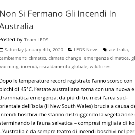
Non Si Fermano Gli Incendi In
Australia
Posted by
Team LEDS
,
Saturday January 4th, 2020
LEDS News
australia
,
,
,
cambiamenti climatici
climate change
emergenza climatica
g
,
,
,
warming
incendi
riscaldamento globale
wildfrires
Dopo le temperature record registrate l’anno scorso con
picchi di 45°C, l’estate australiana torna con una nuova e
drammatica emergenza: da più di tre mesi l’area sud-
orientale dell’isola (il New South Wales) brucia a causa d
incendi boschivi che stanno distruggendo la vegetazione 
sterminando la fauna selvatica – compresi migliaia di ko
L’Australia è da sempre teatro di incendi boschivi nel pe