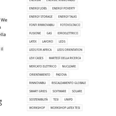
ENERGIA
ENERGIE RINNOVABILI
ENERGY JOBS
ENERGY POVERTY
ENERGY STORAGE
ENERGY TALKS
e We
FONTI RINNOVABILI
FOTOVOLTAICO
a
lla
FUSIONE
GAS
IDROELETTRICO
LATEX
LAVORO
LEDS
il
LEDS FOR AFRICA
LEDS ORIENTATION
LEVI CASES
MARTEDÌ DELLA RICERCA
MERCATO ELETTRICO
NUCLEARE
ORIENTAMENTO
PADOVA
RINNOVABILI
RISCALDAMENTO GLOBALE
SMART GRIDS
SOFTWARE
SOLARE
g
SOSTENIBILITÀ
TESI
UNIPD
WORKSHOP
WORKSHOP LATEX TESI