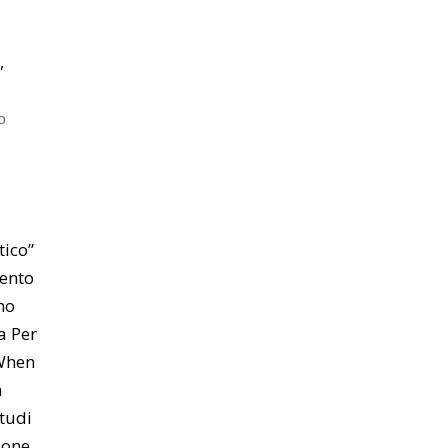
,
o
tico”
mento
mo
a Per
 When
a
tudi
ione