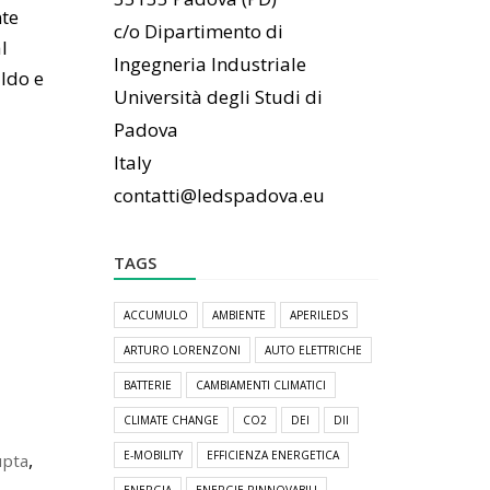
nte
c/o Dipartimento di
l
Ingegneria Industriale
aldo e
Università degli Studi di
Padova
Italy
contatti@ledspadova.eu
TAGS
ACCUMULO
AMBIENTE
APERILEDS
ARTURO LORENZONI
AUTO ELETTRICHE
BATTERIE
CAMBIAMENTI CLIMATICI
CLIMATE CHANGE
CO2
DEI
DII
,
E-MOBILITY
EFFICIENZA ENERGETICA
upta