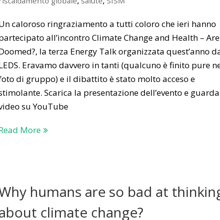
,
,
riscaldamento globale
salute
SISM
Un caloroso ringraziamento a tutti coloro che ieri hanno
partecipato all’incontro Climate Change and Health – Ar
Doomed?, la terza Energy Talk organizzata quest’anno d
LEDS. Eravamo davvero in tanti (qualcuno è finito pure ne
foto di gruppo) e il dibattito è stato molto acceso e
stimolante. Scarica la presentazione dell’evento e guarda 
video su YouTube
Read More
Why humans are so bad at thinkin
about climate change?