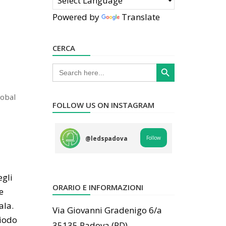
Powered by
Translate
CERCA
Search Button
Search
for:
lobal
FOLLOW US ON INSTAGRAM
Follow
@
ledspadova
egli
ORARIO E INFORMAZIONI
e
ala.
Via Giovanni Gradenigo 6/a
riodo
35135 Padova (PD)