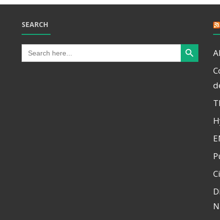
SEARCH
Search Button
Search
A
for:
C
d
T
H
E
P
C
D
N