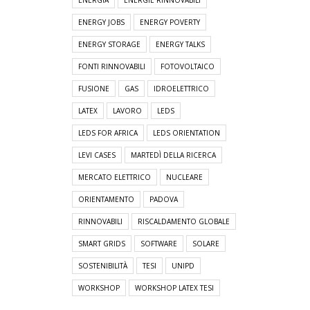
ENERGIA
ENERGIE RINNOVABILI
ENERGY JOBS
ENERGY POVERTY
ENERGY STORAGE
ENERGY TALKS
FONTI RINNOVABILI
FOTOVOLTAICO
FUSIONE
GAS
IDROELETTRICO
LATEX
LAVORO
LEDS
LEDS FOR AFRICA
LEDS ORIENTATION
LEVI CASES
MARTEDÌ DELLA RICERCA
MERCATO ELETTRICO
NUCLEARE
ORIENTAMENTO
PADOVA
RINNOVABILI
RISCALDAMENTO GLOBALE
SMART GRIDS
SOFTWARE
SOLARE
SOSTENIBILITÀ
TESI
UNIPD
WORKSHOP
WORKSHOP LATEX TESI