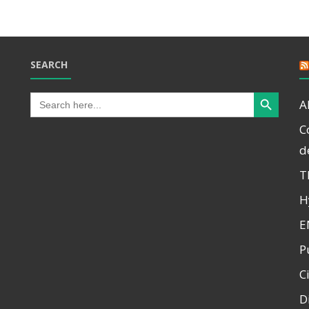
SEARCH
Search Button
Search
A
for:
C
d
T
H
E
P
C
D