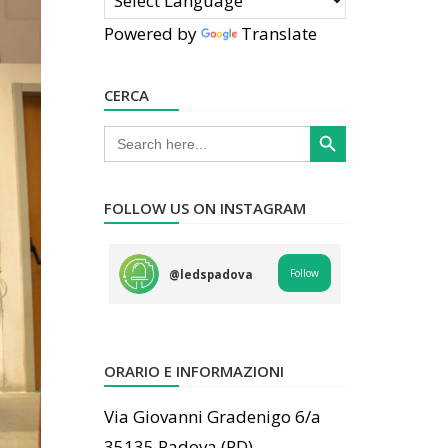
Powered by
Translate
CERCA
Search Button
Search
for:
FOLLOW US ON INSTAGRAM
Follow
@
ledspadova
ORARIO E INFORMAZIONI
Via Giovanni Gradenigo 6/a
35135 Padova (PD)