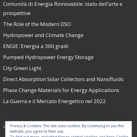
Comunità di Energia Rinnovabile: stato dell’arte e
prospettive
The Role of the Modern DSO
Hydropower and Climate Change
ENGIE: Energia a 360 gradi
Pumped Hydropower Energy Storage
City Green Light
Direct Absorption Solar Collectors and Nanofluids
Phase Change Materials for Energy Applications
La Guerra e il Mercato Energetico nel 2022
Privacy & Cookies: This site uses cookies. By continuing to use this
Developed by
Think Up Themes Ltd
. Powered by
WordPress
.
website, you agree to their use.
To find out more, including how to control cookies, see here:
Cookie