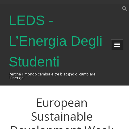
LEDS -
L’Energia Degli
Studenti
Perché il mondo cambia e c'è bisogno di cambiare
l'Energia!
Home
European
About Us
Sustainable
The Association
Events