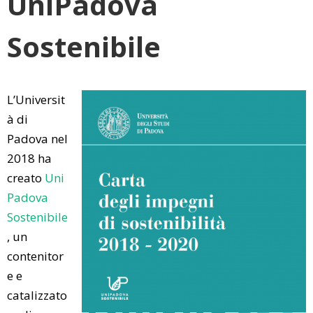
UniPadova
Sostenibile
L’Universit
à di
Padova nel
2018 ha
creato
Uni
Padova
Sostenibile
, un
contenitor
e e
catalizzato