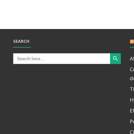
SEARCH
Search Button
Search
A
for:
C
d
T
H
E
P
C