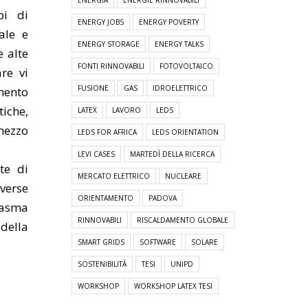
ENERGIA
ENERGIE RINNOVABILI
pi di
ENERGY JOBS
ENERGY POVERTY
ale e
ENERGY STORAGE
ENERGY TALKS
 alte
FONTI RINNOVABILI
FOTOVOLTAICO
re vi
FUSIONE
GAS
IDROELETTRICO
mento
iche,
LATEX
LAVORO
LEDS
mezzo
LEDS FOR AFRICA
LEDS ORIENTATION
LEVI CASES
MARTEDÌ DELLA RICERCA
te di
MERCATO ELETTRICO
NUCLEARE
iverse
ORIENTAMENTO
PADOVA
lasma
RINNOVABILI
RISCALDAMENTO GLOBALE
 della
SMART GRIDS
SOFTWARE
SOLARE
SOSTENIBILITÀ
TESI
UNIPD
WORKSHOP
WORKSHOP LATEX TESI