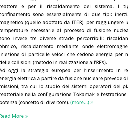
reattore e per il riscaldamento del sistema. I ti
confinamento sono essenzialmente di due tipi: inerzi
magnetico (quello adottato da ITER); per raggiungere le
temperature necessarie al processo di fusione nuclea
sono invece tre diverse strade percorribili: riscalda
ohmico, riscaldamento mediante onde elettromagnet
iniezione di particelle veloci che cedono energia per 
delle collisioni (metodo in realizzazione all’RFX).
Ad oggi la strategia europea per l’inserimento in re
energia elettrica a partire da fusione nucleare prevede d
missioni, tra cui lo studio dei sistemi operatori del p
reattoriale nella configurazione Tokamak e l’estrazione
potenza (concetto di divertore).
(more…)
Read More