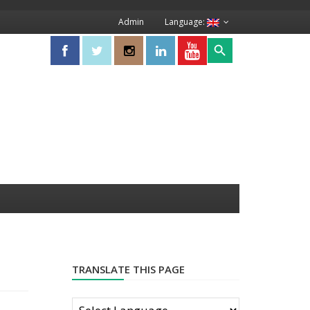
Admin
Language:
Search Button
Search
for:
TRANSLATE THIS PAGE