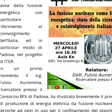
tema della fusione
energetica con
particolare
riferimento al
coinvolgimento
dell’Italia, ed in
particolar modo di
Padova, nel progetto
di ITER.
In un primo
momento il sig.
Fulvio Auriemma,
ricercatore presso il
Consorzio RFX di Padova, ha illustrato brevemente il pr
di produzione di energia elettrica da fusione nucleare
tecniche ad oggi in uso per il confinamento del plasm