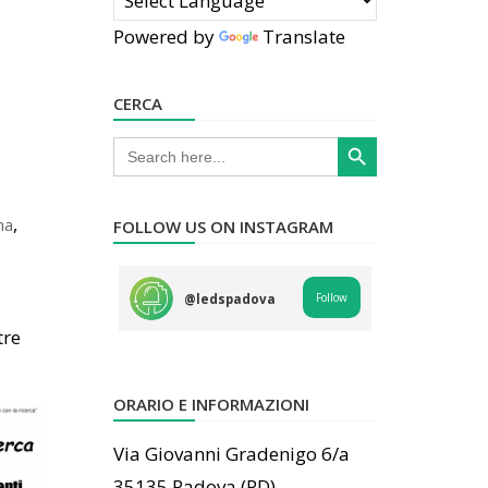
Powered by
Translate
CERCA
Search Button
Search
for:
,
ma
FOLLOW US ON INSTAGRAM
Follow
@
ledspadova
tre
ORARIO E INFORMAZIONI
Via Giovanni Gradenigo 6/a
35135 Padova (PD)