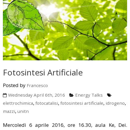
A Little Bit Of History
Upcoming Events
Media
Energy Talks
LEDS News
Contact us
Energy Jobs
LEDS Discovery
LEDS for Africa
LEDS Orientation
Download
Workshops
Thesis Proposals
EnerTrips
Announcements
Fotosintesi Artificiale
Other Events
Posted by
Francesco
Wednesday April 6th, 2016
Energy Talks
YES Padova 2018
,
,
,
,
elettrochimica
fotocatalisi
fotosintesi artificiale
idrogeno
,
mazzi
unitn
Mercoledì 6 aprile 2016, ore 16.30, aula Ke, Dei.