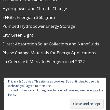
Hydropower and Climate Change
ENGIE: Energia a 360 gradi
Pumped Hydropower Energy Storage
City Green Light
Direct Absorption Solar Collectors and Nanofluids
Phase Change Materials for Energy Applications
La Guerra e il Mercato Energetico nel 2022
Privacy & Cookies: This site uses cookies. By continuing to use this
Developed by
Think Up Themes Ltd
. Powered by
WordPress
.
website, you agree to their use.
To find out more, including how to control cookies, see here:
Cookie
Policy