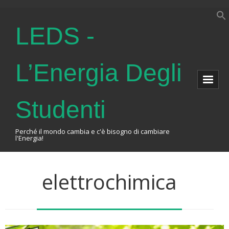
LEDS -
L’Energia Degli
Studenti
Perché il mondo cambia e c'è bisogno di cambiare
l'Energia!
Home
elettrochimica
About Us
The Association
Events