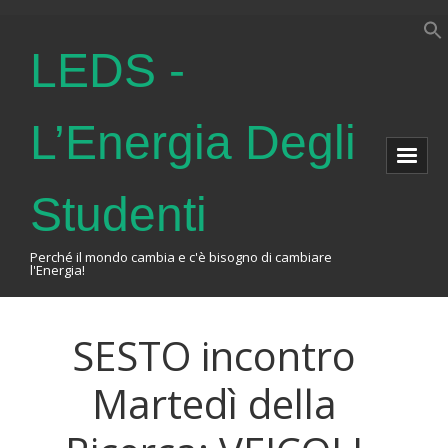
LEDS -
L’Energia Degli
Studenti
Perché il mondo cambia e c'è bisogno di cambiare
l'Energia!
Home
SESTO incontro
About Us
Martedì della
The Association
Events