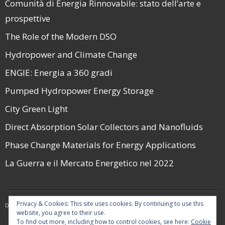
Comunità di Energia Rinnovabile: stato dell’arte e
prospettive
The Role of the Modern DSO
Hydropower and Climate Change
ENGIE: Energia a 360 gradi
Pumped Hydropower Energy Storage
City Green Light
Direct Absorption Solar Collectors and Nanofluids
Phase Change Materials for Energy Applications
La Guerra e il Mercato Energetico nel 2022
Privacy & Cookies: This site uses cookies. By continuing to use this
Developed by
Think Up Themes Ltd
. Powered by
WordPress
.
website, you agree to their use.
To find out more, including how to control cookies, see here:
Cookie