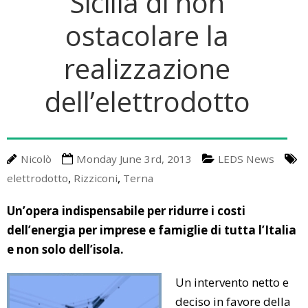
Sicilia di non
A Little Bit Of History
Upcoming Events
Media
ostacolare la
Energy Talks
LEDS News
Contact us
realizzazione
Energy Jobs
LEDS Discovery
LEDS for Africa
dell’elettrodotto
LEDS Orientation
Download
Workshops
Thesis Proposals
Nicolò
Monday June 3rd, 2013
LEDS News
EnerTrips
Announcements
,
,
elettrodotto
Rizziconi
Terna
Other Events
Un’opera indispensabile per ridurre i costi
YES Padova 2018
dell’energia per imprese e famiglie di tutta l’Italia
e non solo dell’isola.
Un intervento netto e
deciso in favore della