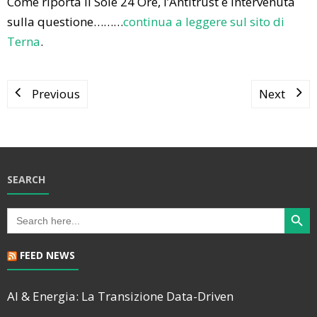
Come riporta Il Sole 24 Ore, l’Antitrust è intervenuta
sulla questione………
continua a leggere sul sito di
Terna
.
Previous
Next
SEARCH
Search Butt
Search
for:
FEED NEWS
AI & Energia: La Transizione Data-Driven