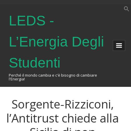
LEDS -
L’Energia Degli
Studenti
Perché il mondo cambia e c'è bisogno di cambiare
l'Energia!
Home
Sorgente-Rizziconi,
About Us
l’Antitrust chiede alla
The Association
Events