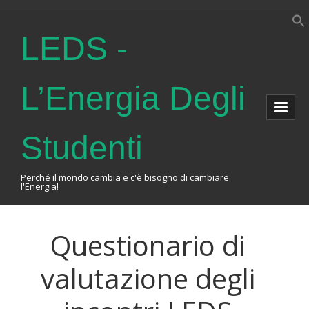
LEDS -
L’Energia Degli
Studenti
Perché il mondo cambia e c'è bisogno di cambiare
l'Energia!
Home
Questionario di
About Us
valutazione degli
The Association
Events