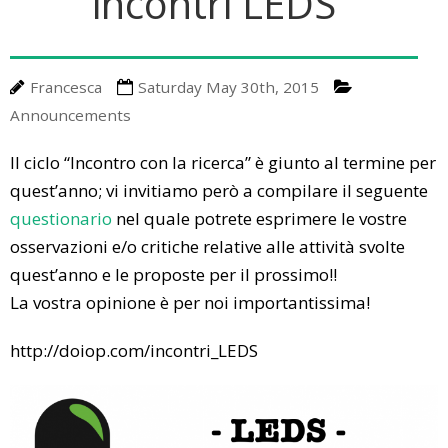
incontri LEDS
A Little Bit Of History
Upcoming Events
Media
Energy Talks
LEDS News
Contact us
Francesca
Saturday May 30th, 2015
Energy Jobs
LEDS Discovery
LEDS for Africa
Announcements
LEDS Orientation
Download
Il ciclo “Incontro con la ricerca” è giunto al termine per
quest’anno; vi invitiamo però a compilare il seguente
Workshops
Thesis Proposals
questionario
nel quale potrete esprimere le vostre
EnerTrips
Announcements
osservazioni e/o critiche relative alle attività svolte
quest’anno e le proposte per il prossimo!!
Other Events
La vostra opinione è per noi importantissima!
YES Padova 2018
http://doiop.com/incontri_LEDS