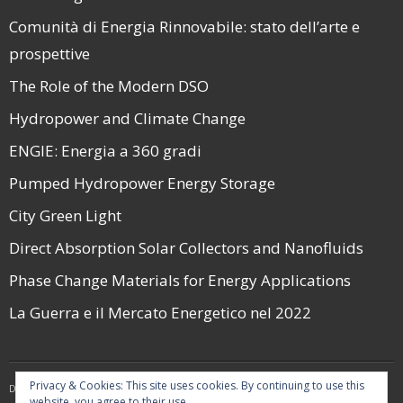
Comunità di Energia Rinnovabile: stato dell’arte e
prospettive
The Role of the Modern DSO
Hydropower and Climate Change
ENGIE: Energia a 360 gradi
Pumped Hydropower Energy Storage
City Green Light
Direct Absorption Solar Collectors and Nanofluids
Phase Change Materials for Energy Applications
La Guerra e il Mercato Energetico nel 2022
Privacy & Cookies: This site uses cookies. By continuing to use this
Developed by
Think Up Themes Ltd
. Powered by
WordPress
.
website, you agree to their use.