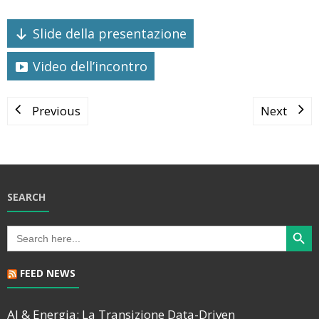
Slide della presentazione
Video dell’incontro
Previous
Next
SEARCH
Search Butt
Search
for:
FEED NEWS
AI & Energia: La Transizione Data-Driven