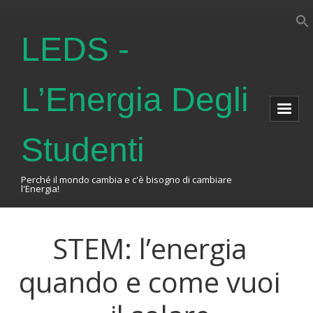
LEDS -
L’Energia Degli
Studenti
Perché il mondo cambia e c'è bisogno di cambiare
l'Energia!
Home
STEM: l’energia
About Us
quando e come vuoi
The Association
Events