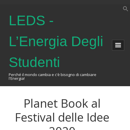
LEDS -
L’Energia Degli
Studenti
Perché il mondo cambia e c'è bisogno di cambiare
l'Energia!
Home
Planet Book al
About Us
Festival delle Idee
The Association
Events