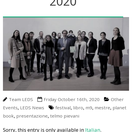
2020
A Little Bit Of History
Upcoming Events
Media
Energy Talks
LEDS News
Contact us
Energy Jobs
LEDS Discovery
LEDS for Africa
LEDS Orientation
Download
Workshops
Thesis Proposals
EnerTrips
Announcements
Other Events
YES Padova 2018
Team LEDS
Friday October 16th, 2020
Other
,
,
,
,
,
Events
LEDS News
festival
libro
m9
mestre
planet
,
,
book
presentazione
telmo pievani
Sorry, this entry is only available in
Italian
.