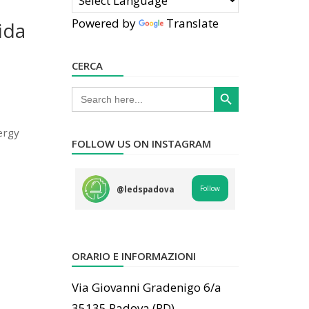
Powered by
Translate
ida
CERCA
Search Button
Search
for:
ergy
FOLLOW US ON INSTAGRAM
Follow
@
ledspadova
ORARIO E INFORMAZIONI
Via Giovanni Gradenigo 6/a
35135 Padova (PD)