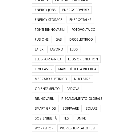
ENERGIA
ENERGIE RINNOVABILI
ENERGY JOBS
ENERGY POVERTY
ENERGY STORAGE
ENERGY TALKS
FONTI RINNOVABILI
FOTOVOLTAICO
FUSIONE
GAS
IDROELETTRICO
LATEX
LAVORO
LEDS
LEDS FOR AFRICA
LEDS ORIENTATION
LEVI CASES
MARTEDÌ DELLA RICERCA
MERCATO ELETTRICO
NUCLEARE
ORIENTAMENTO
PADOVA
RINNOVABILI
RISCALDAMENTO GLOBALE
SMART GRIDS
SOFTWARE
SOLARE
SOSTENIBILITÀ
TESI
UNIPD
WORKSHOP
WORKSHOP LATEX TESI