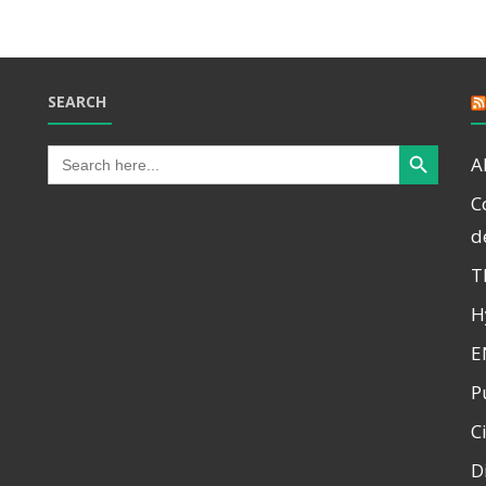
SEARCH
Search Button
Search
A
for:
C
d
T
H
E
P
C
D