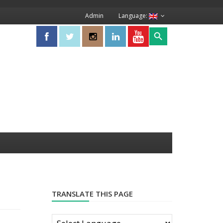
Admin
Language:
Search Button
Search
for:
TRANSLATE THIS PAGE