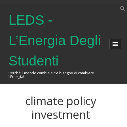
LEDS -
L’Energia Degli
Studenti
Perché il mondo cambia e c'è bisogno di cambiare
l'Energia!
Home
climate policy
About Us
investment
The Association
Events