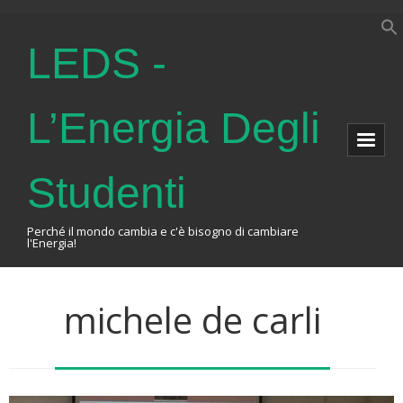
LEDS -
L’Energia Degli
Studenti
Perché il mondo cambia e c'è bisogno di cambiare
l'Energia!
Home
michele de carli
About Us
The Association
Events