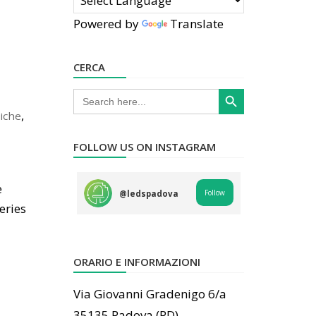
Powered by
Translate
CERCA
Search Button
Search
for:
,
riche
FOLLOW US ON INSTAGRAM
e
Follow
@
ledspadova
eries
ORARIO E INFORMAZIONI
Via Giovanni Gradenigo 6/a
35135 Padova (PD)