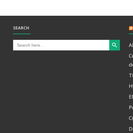
SEARCH
Search Button
Search
A
for:
C
d
T
H
E
P
C
D