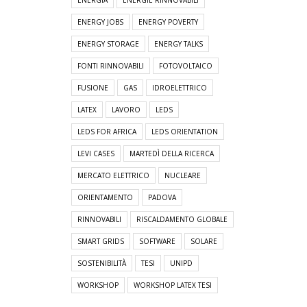
ENERGIA
ENERGIE RINNOVABILI
ENERGY JOBS
ENERGY POVERTY
ENERGY STORAGE
ENERGY TALKS
FONTI RINNOVABILI
FOTOVOLTAICO
FUSIONE
GAS
IDROELETTRICO
LATEX
LAVORO
LEDS
LEDS FOR AFRICA
LEDS ORIENTATION
LEVI CASES
MARTEDÌ DELLA RICERCA
MERCATO ELETTRICO
NUCLEARE
ORIENTAMENTO
PADOVA
RINNOVABILI
RISCALDAMENTO GLOBALE
SMART GRIDS
SOFTWARE
SOLARE
SOSTENIBILITÀ
TESI
UNIPD
WORKSHOP
WORKSHOP LATEX TESI