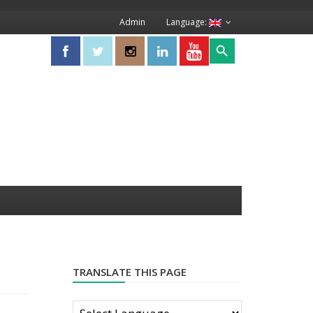
Admin
Language:
Search Button
Search
for:
TRANSLATE THIS PAGE