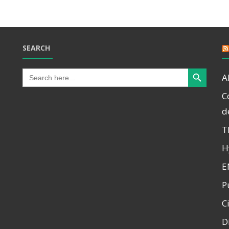
SEARCH
Search Button
Search
A
for:
C
d
T
H
E
P
C
D