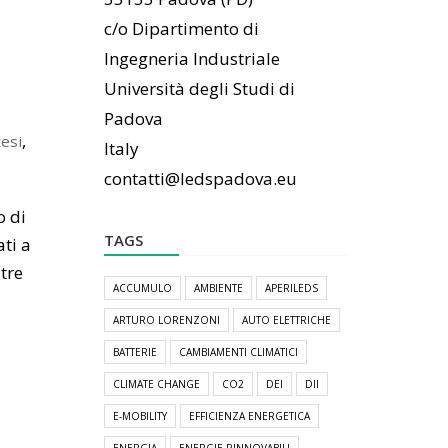
c/o Dipartimento di
Ingegneria Industriale
Università degli Studi di
Padova
,
tesi
Italy
contatti@ledspadova.eu
o di
TAGS
ti a
tre
ACCUMULO
AMBIENTE
APERILEDS
ARTURO LORENZONI
AUTO ELETTRICHE
BATTERIE
CAMBIAMENTI CLIMATICI
CLIMATE CHANGE
CO2
DEI
DII
E-MOBILITY
EFFICIENZA ENERGETICA