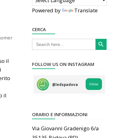
Powered by
Translate
CERCA
homer
Search Button
Search
for:
o il
FOLLOW US ON INSTAGRAM
i
rito
Follow
@
ledspadova
 il
ORARIO E INFORMAZIONI
Via Giovanni Gradenigo 6/a
35135 Padova (PD)