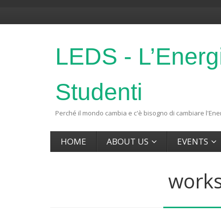
LEDS - L’Energ
Studenti
Perché il mondo cambia e c'è bisogno di cambiare l'Ener
HOME
ABOUT US
EVENTS
works