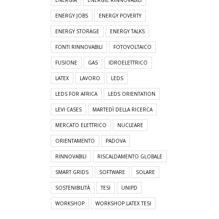
ENERGIA
ENERGIE RINNOVABILI
ENERGY JOBS
ENERGY POVERTY
ENERGY STORAGE
ENERGY TALKS
FONTI RINNOVABILI
FOTOVOLTAICO
FUSIONE
GAS
IDROELETTRICO
LATEX
LAVORO
LEDS
LEDS FOR AFRICA
LEDS ORIENTATION
LEVI CASES
MARTEDÌ DELLA RICERCA
MERCATO ELETTRICO
NUCLEARE
ORIENTAMENTO
PADOVA
RINNOVABILI
RISCALDAMENTO GLOBALE
SMART GRIDS
SOFTWARE
SOLARE
SOSTENIBILITÀ
TESI
UNIPD
WORKSHOP
WORKSHOP LATEX TESI