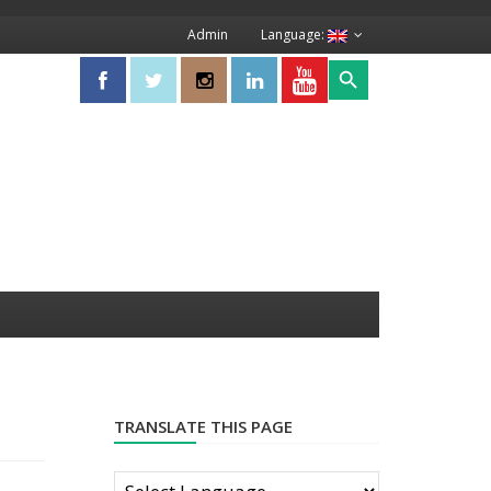
Admin
Language:
Search Button
Search
for:
TRANSLATE THIS PAGE