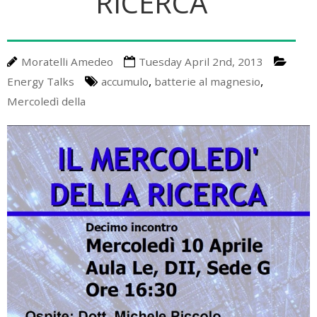
RICERCA
A Little Bit Of History
Upcoming Events
Media
Energy Talks
LEDS News
Contact us
Moratelli Amedeo
Tuesday April 2nd, 2013
Energy Jobs
LEDS Discovery
LEDS for Africa
,
,
Energy Talks
accumulo
batterie al magnesio
Mercoledì della
LEDS Orientation
Download
Workshops
Thesis Proposals
EnerTrips
Announcements
Other Events
YES Padova 2018