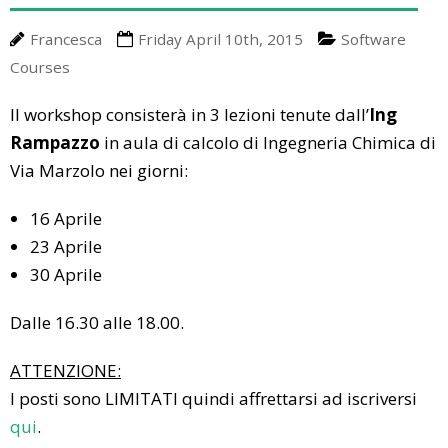
A Little Bit Of History
Upcoming Events
Media
Francesca
Friday April 10th, 2015
Software
Energy Talks
LEDS News
Contact us
Courses
Energy Jobs
LEDS Discovery
LEDS for Africa
Il workshop consisterà in 3 lezioni tenute dall’
Ing
Rampazzo
in aula di calcolo di Ingegneria Chimica di
LEDS Orientation
Download
Via Marzolo nei giorni:
Workshops
Thesis Proposals
16 Aprile
EnerTrips
Announcements
23 Aprile
30 Aprile
Other Events
Dalle 16.30 alle 18.00.
YES Padova 2018
ATTENZIONE:
I posti sono LIMITATI quindi affrettarsi ad iscriversi
qui
.