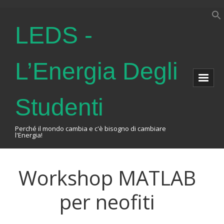
LEDS -
L’Energia Degli
Studenti
Perché il mondo cambia e c'è bisogno di cambiare
l'Energia!
Home
Workshop MATLAB
About Us
per neofiti
The Association
Events