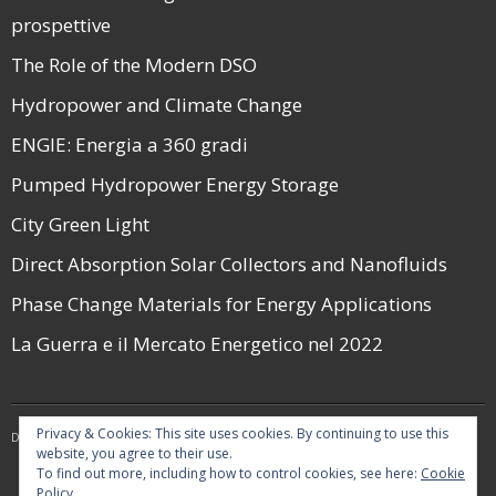
prospettive
The Role of the Modern DSO
Hydropower and Climate Change
ENGIE: Energia a 360 gradi
Pumped Hydropower Energy Storage
City Green Light
Direct Absorption Solar Collectors and Nanofluids
Phase Change Materials for Energy Applications
La Guerra e il Mercato Energetico nel 2022
Privacy & Cookies: This site uses cookies. By continuing to use this
Developed by
Think Up Themes Ltd
. Powered by
WordPress
.
website, you agree to their use.
To find out more, including how to control cookies, see here:
Cookie
Policy