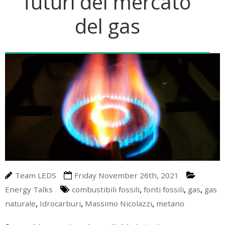
futuri del mercato
A Little Bit Of History
Upcoming Events
Media
del gas
Energy Talks
LEDS News
Contact us
Energy Jobs
LEDS Discovery
LEDS for Africa
LEDS Orientation
Download
Workshops
Thesis Proposals
EnerTrips
Announcements
Other Events
YES Padova 2018
Team LEDS
Friday November 26th, 2021
,
,
,
Energy Talks
combustibili fossili
fonti fossili
gas
gas
,
,
,
naturale
Idrocarburi
Massimo Nicolazzi
metano