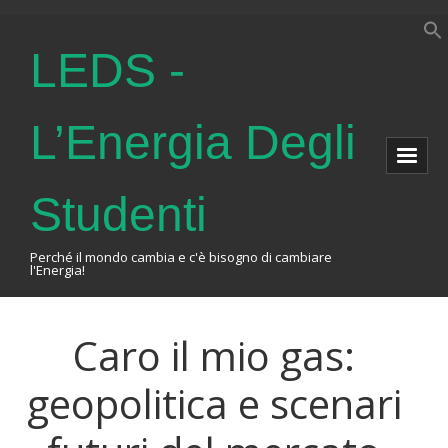
LEDS -
L’Energia Degli
Studenti
Perché il mondo cambia e c'è bisogno di cambiare
l'Energia!
Home
Caro il mio gas:
About Us
geopolitica e scenari
The Association
Events