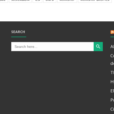
SEARCH
Search Button
Search
A
for:
C
d
T
H
E
P
C