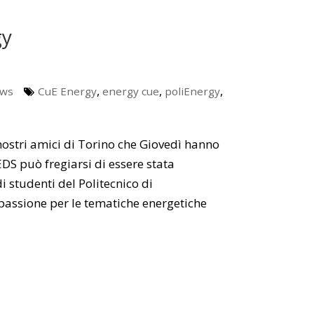
gy
,
,
,
ews
CuE Energy
energy cue
poliEnergy
ostri amici di Torino che Giovedì hanno
DS può fregiarsi di essere stata
di studenti del Politecnico di
 passione per le tematiche energetiche