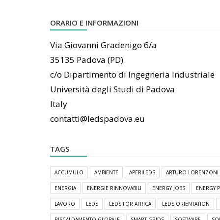
ORARIO E INFORMAZIONI
Via Giovanni Gradenigo 6/a
35135 Padova (PD)
c/o Dipartimento di Ingegneria Industriale
Università degli Studi di Padova
Italy
contatti@ledspadova.eu
TAGS
ACCUMULO
AMBIENTE
APERILEDS
ARTURO LORENZONI
ENERGIA
ENERGIE RINNOVABILI
ENERGY JOBS
ENERGY 
LAVORO
LEDS
LEDS FOR AFRICA
LEDS ORIENTATION
RISCALDAMENTO GLOBALE
SMART GRIDS
SOFTWARE
SO