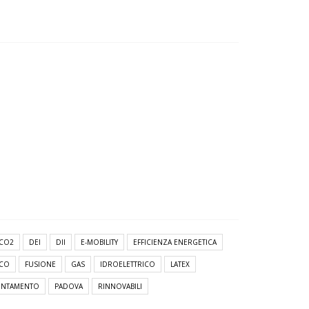
CO2
DEI
DII
E-MOBILITY
EFFICIENZA ENERGETICA
ICO
FUSIONE
GAS
IDROELETTRICO
LATEX
ENTAMENTO
PADOVA
RINNOVABILI