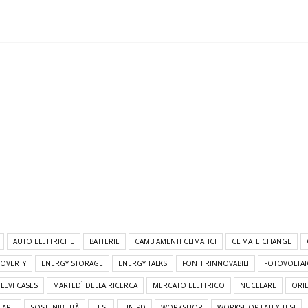
AUTO ELETTRICHE
BATTERIE
CAMBIAMENTI CLIMATICI
CLIMATE CHANGE
POVERTY
ENERGY STORAGE
ENERGY TALKS
FONTI RINNOVABILI
FOTOVOLTA
LEVI CASES
MARTEDÌ DELLA RICERCA
MERCATO ELETTRICO
NUCLEARE
ORI
LARE
SOSTENIBILITÀ
TESI
UNIPD
WORKSHOP
WORKSHOP LATEX TESI