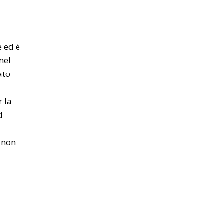
e ed è
me!
ato
r la
d
e non