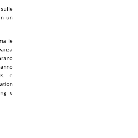
 sulle
in un
 ma le
vanza
arano
 vanno
ls, o
ation
ing e