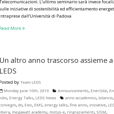
Telecomunicazioni. L’ultimo seminario sarà invece focali
sulle iniziative di sostenibilità ed efficientamento energe
intraprese dall’Università di Padova
Read More
Un altro anno trascorso assieme a
LEDS
Posted by
Team LEDS
,
,
Monday June 10th, 2019
Announcements
EnerGite
En
,
,
,
,
Jobs
Energy Talks
LEDS News
anno accademico
bilancio
,
,
,
,
,
,
,
convegni
dii
Eies
EMS
energy talks
fine anno
iniziative
LE
,
,
,
,
,
libera
megawatt academy
motus-e
ringraziamenti
SISM