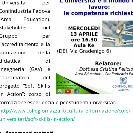
l’Universitá per
Confindustria Padova
(Area Education).
Stakeholder nel
Gruppo per
l’accreditamento e la
valutazione della
didattica di
Ingegneria (GAV) e
coordinatrice del
progetto “Soft Skills
in Action”: corso di
formazione esperienziale per studenti universitari.
http://
www.collegiomazza.it/
cultura-e-formazione/
corsi-
universitari/
soft-skills-in-action/