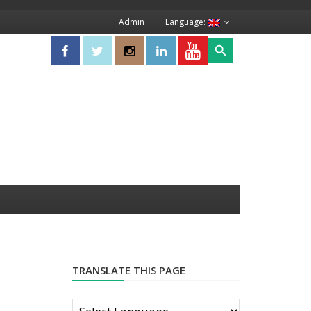
Admin
Language:
Search Button
Search
for:
TRANSLATE THIS PAGE