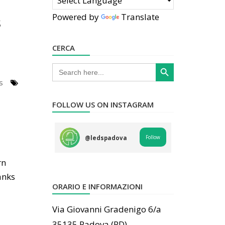
Powered by
Translate
s
CERCA
Search Button
Search
for:
s
FOLLOW US ON INSTAGRAM
Follow
@
ledspadova
rn
anks
ORARIO E INFORMAZIONI
Via Giovanni Gradenigo 6/a
35135 Padova (PD)