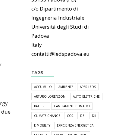
c/o Dipartimento di
Ingegneria Industriale
Università degli Studi di
Padova
Italy
contatti@ledspadova.eu
y
TAGS
ACCUMULO
AMBIENTE
APERILEDS
ARTURO LORENZONI
AUTO ELETTRICHE
ergy
BATTERIE
CAMBIAMENTI CLIMATICI
i due
CLIMATE CHANGE
CO2
DEI
DII
E-MOBILITY
EFFICIENZA ENERGETICA