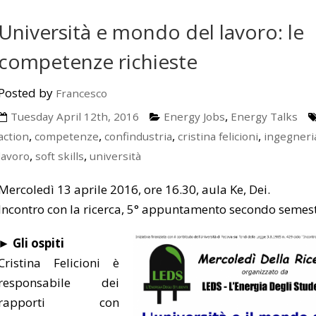
Università e mondo del lavoro: le
competenze richieste
Posted by
Francesco
,
Tuesday April 12th, 2016
Energy Jobs
Energy Talks
,
,
,
,
action
competenze
confindustria
cristina felicioni
ingegneri
,
,
lavoro
soft skills
università
Mercoledì 13 aprile 2016, ore 16.30, aula Ke, Dei.
Incontro con la ricerca, 5° appuntamento secondo semes
► Gli ospiti
Cristina Felicioni è
responsabile dei
rapporti co
n