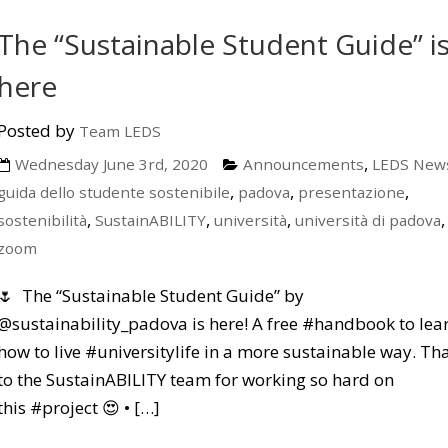
The “Sustainable Student Guide” i
here
Posted by
Team LEDS
,
Wednesday June 3rd, 2020
Announcements
LEDS New
,
,
,
guida dello studente sostenibile
padova
presentazione
,
,
,
,
sostenibilità
SustainABILITY
università
università di padova
zoom
🌷 The “Sustainable Student Guide” by
@sustainability_padova is here! A free #handbook to lea
how to live #universitylife in a more sustainable way. Th
to the SustainABILITY team for working so hard on
this #project 😍 • […]