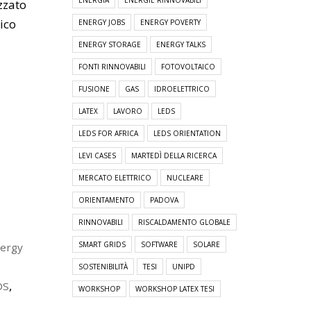
ENERGIA
ENERGIE RINNOVABILI
zzato
tico
ENERGY JOBS
ENERGY POVERTY
ENERGY STORAGE
ENERGY TALKS
FONTI RINNOVABILI
FOTOVOLTAICO
FUSIONE
GAS
IDROELETTRICO
LATEX
LAVORO
LEDS
LEDS FOR AFRICA
LEDS ORIENTATION
LEVI CASES
MARTEDÌ DELLA RICERCA
MERCATO ELETTRICO
NUCLEARE
ORIENTAMENTO
PADOVA
RINNOVABILI
RISCALDAMENTO GLOBALE
SMART GRIDS
SOFTWARE
SOLARE
ergy
SOSTENIBILITÀ
TESI
UNIPD
,
DS
WORKSHOP
WORKSHOP LATEX TESI