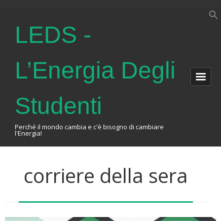
LEDS -
L’Energia Degli
Studenti
Perché il mondo cambia e c'è bisogno di cambiare
l'Energia!
Home
corriere della sera
About Us
The Association
Events